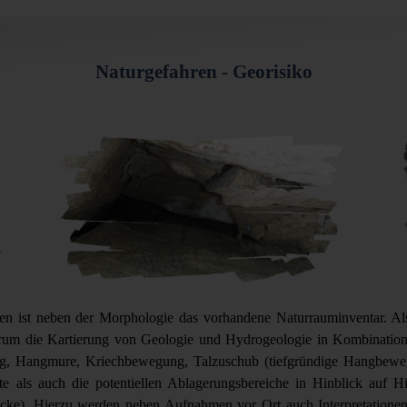
Naturgefahren - Georisiko
ren ist neben der Morphologie das vorhandene Naturrauminventar. A
rum die Kartierung von Geologie und Hydrogeologie in Kombination
ung, Hangmure, Kriechbewegung, Talzuschub (tiefgründige Hangbew
 als auch die potentiellen Ablagerungsbereiche in Hinblick auf Hin
ke). Hierzu werden neben Aufnahmen vor Ort auch Interpretationen v