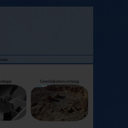
ssum
ologie
Georisikobewertung