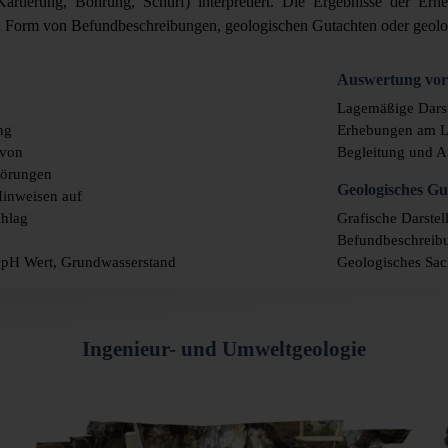
artierung, Bohrung, Schurf) interpretiert. Die Ergebnisse der Erh
n in Form von Befundbeschreibungen, geologischen Gutachten oder geol
Auswertung vor
Lagemäßige Darst
ng
Erhebungen am L
 von
Begleitung und 
Störungen
Geologisches Gu
Hinweisen auf
chlag
Grafische Darstel
Befundbeschreibu
t, pH Wert, Grundwasserstand
Geologisches Sac
Ingenieur- und Umweltgeologie