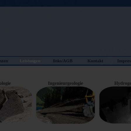
Menü überspringen
nzen
Leistungen
links/AGB
Kontakt
Impre
ologie
Ingenieurgeologie
Hydroge