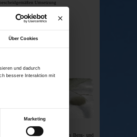
bescheidgemäßen Umsetzung
Baudokumentation in Text und Bild
Über Cookies
sieren und dadurch
ch bessere Interaktion mit
Marketing
zur Trinkwasserversorgung, s
pielen Berg- und