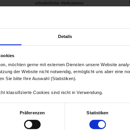
erforderlicher Maßnahmen
Geologische Sicherheitsanalyse für
Seilbahnvorhaben
Variantenprüfung von Schutzmaßnahmen im
Einflussbereich von Naturgefahren
Details
Hydrogeologie
Cookies
bon, möchten gerne mit externen Diensten unsere Website analy
Nutzung der Website nicht notwendig, ermöglicht uns aber eine no
n Sie bitte Ihre Auswahl (Statistiken).
ht klassifizierte Cookies sind nicht in Verwendung.
Präferenzen
Statistiken
gie eine wesentliche Rolle: Neben der Nutzung von Quellwässern 